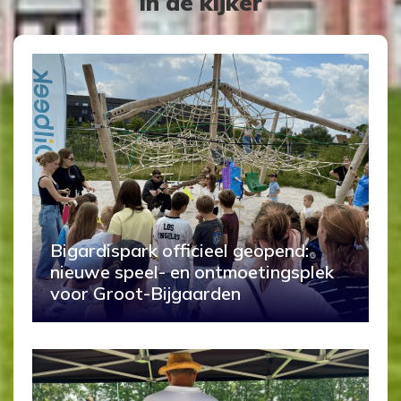
In de kijker
Bigardispark officieel geopend:
nieuwe speel- en ontmoetingsplek
voor Groot-Bijgaarden