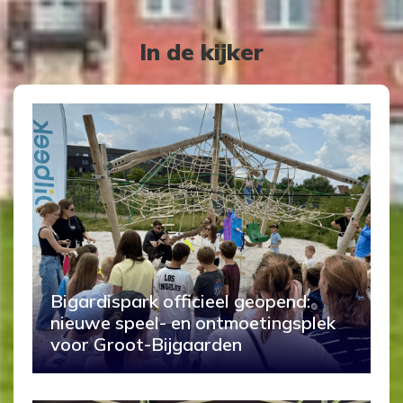
In de kijker
Bigardispark officieel geopend:
nieuwe speel- en ontmoetingsplek
voor Groot-Bijgaarden