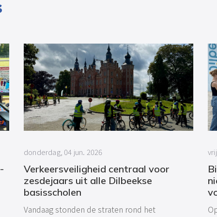
s
donderdag, 04 jun. 2026
vri
-
Verkeersveiligheid centraal voor
Bi
zesdejaars uit alle Dilbeekse
n
basisscholen
v
Vandaag stonden de straten rond het
Op