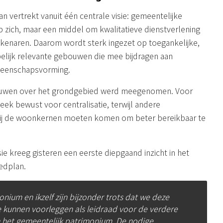
n vertrekt vanuit één centrale visie: gemeentelijke
 zich, maar een middel om kwalitatieve dienstverlening
bekenaren. Daarom wordt sterk ingezet op toegankelijke,
elijk relevante gebouwen die mee bijdragen aan
meenschapsvorming.
ouwen over het grondgebied werd meegenomen. Voor
eek bewust voor centralisatie, terwijl andere
 bij de woonkernen moeten komen om beter bereikbaar te
kreeg gisteren een eerste diepgaand inzicht in het
edplan.
nium en ikzelf zijn bijzonder trots dat we deze
e kunnen voorleggen als leidraad voor de verdere
n het gemeentelijk patrimonium. De nodige