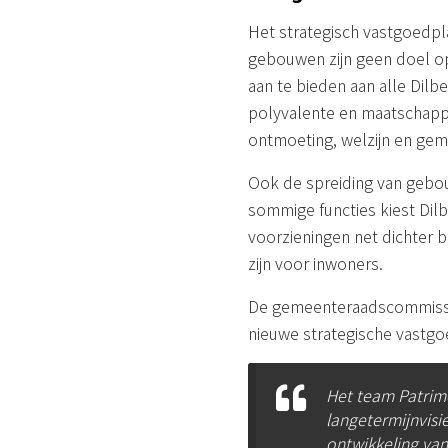
Het strategisch vastgoedpla
gebouwen zijn geen doel op
aan te bieden aan alle Dil
polyvalente en maatschapp
ontmoeting, welzijn en ge
Ook de spreiding van geb
sommige functies kiest Dilb
voorzieningen net dichter
zijn voor inwoners.
De gemeenteraadscommissie 
nieuwe strategische vastgo
Het team Patrimo
langetermijnvisi
ontwikkeling va