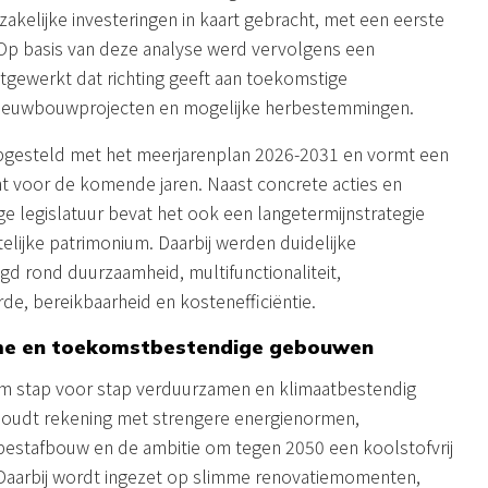
kelijke investeringen in kaart gebracht, met een eerste
. Op basis van deze analyse werd vervolgens een
itgewerkt dat richting geeft aan toekomstige
, nieuwbouwprojecten en mogelijke herbestemmingen.
 opgesteld met het meerjarenplan 2026-2031 en vormt een
nt voor de komende jaren. Naast concrete acties en
ge legislatuur bevat het ook een langetermijnstrategie
elijke patrimonium. Daarbij werden duidelijke
gd rond duurzaamheid, multifunctionaliteit,
e, bereikbaarheid en kostenefficiëntie.
ame en toekomstbestendige gebouwen
um stap voor stap verduurzamen en klimaatbestendig
oudt rekening met strengere energienormen,
sbestafbouw en de ambitie om tegen 2050 een koolstofvrij
 Daarbij wordt ingezet op slimme renovatiemomenten,