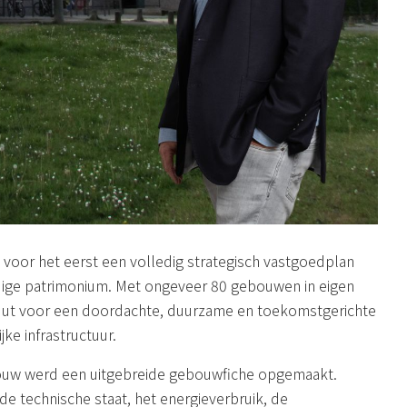
voor het eerst een volledig strategisch vastgoedplan
dige patrimonium. Met ongeveer 80 gebouwen in eigen
luut voor een doordachte, duurzame en toekomstgerichte
ke infrastructuur.
ouw werd een uitgebreide gebouwfiche opgemaakt.
e technische staat, het energieverbruik, de