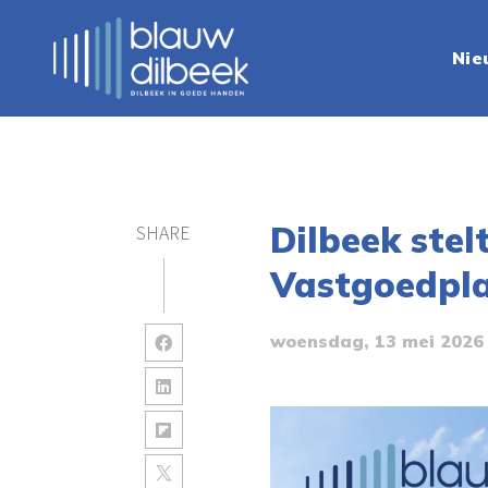
Nie
Dilbeek stel
SHARE
Vastgoedpla
woensdag, 13 mei 2026