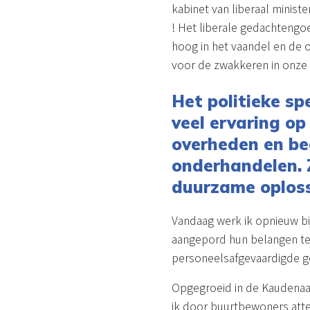
kabinet van liberaal minist
! Het liberale gedachtengoed
hoog in het vaandel en de 
voor de zwakkeren in onze
Het politieke sp
veel ervaring o
overheden en bed
onderhandelen. 
duurzame oplos
Vandaag werk ik opnieuw b
aangepord hun belangen te 
personeelsafgevaardigde g
Opgegroeid in de Kaudenaa
ik door buurtbewoners att