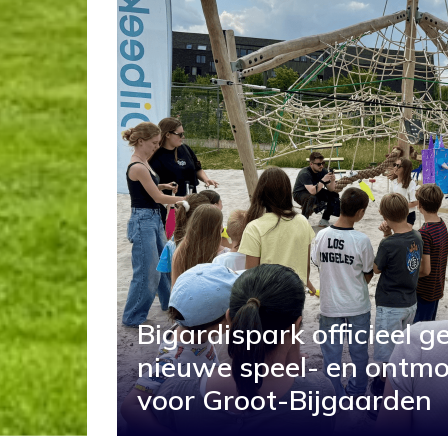
Bigardispark officieel 
nieuwe speel- en ontmo
voor Groot-Bijgaarden