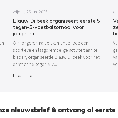
vrijdag, 26 jun. 2026
do
Blauw Dilbeek organiseert eerste 5-
Ve
tegen-5-voetbaltornooi voor
ze
jongeren
b
an
Om jongeren na de examenperiode een
Va
sportieve en laagdrempelige activiteit aan te
ge
bieden, organiseerde Blauw Dilbeek voor het
va
eerst een 5-tegen-5-v...
ve
Lees meer
Le
 onze nieuwsbrief & ontvang al eerste