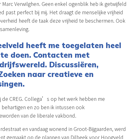
er Marc Verwilghen. Geen enkel ogenblik heb ik getwijfeld
 past perfect bij mij. Het draagt de menselijke vrijheid
overheid heeft de taak deze vrijheid te beschermen. Ook
 samenleving.
eelveld heeft me toegelaten heel
p te doen. Contacten met
rijfswereld. Discussiëren,
Zoeken naar creatieve en
singen.
ij de CREG. Collega’s op het werk hebben me
behartigen en zo ben ik intussen ook
eworden van de liberale vakbond.
rdestraat en vandaag wonend in Groot-Bijgaarden, werd
ent gemaakt op de plannen van Dilbeek voor Hoogveld