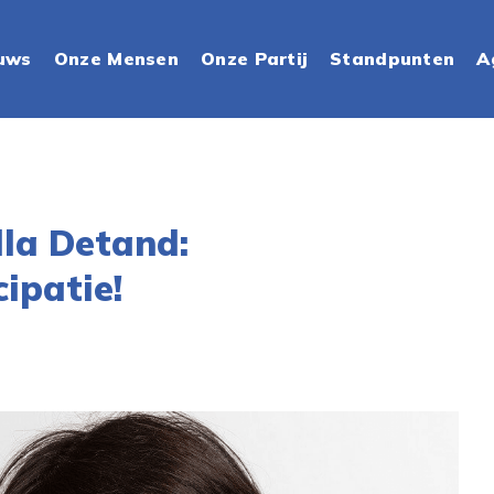
uws
Onze Mensen
Onze Partij
Standpunten
A
lla Detand:
ipatie!