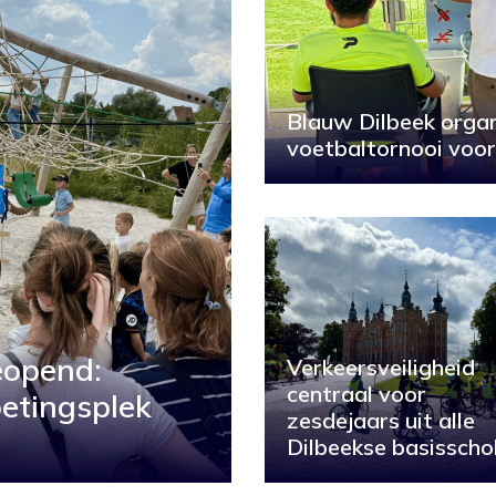
Blauw Dilbeek organ
voetbaltornooi voor
geopend:
Verkeersveiligheid
centraal voor
etingsplek
zesdejaars uit alle
Dilbeekse basisscho