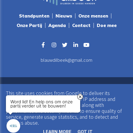
Standpunten
Nieuws
Onze mensen
Onze Partij
Agenda
Contact
Doe mee
blauwdilbeek@gmail.com
Copyright All Rights Reserved ©Blauw Dilbeek
This site uses cookies from Google to deliver its
Algemene Voorwaarden
|
Privacy
|
Cookies
|
UP-TO-DATE
services and to analyze traffic. Your IP address and
WebDesign
Word lid! En help ons om onze
user-agent are shared with Google along with
partij verder uit te bouwen!
performance and security metrics to ensure quality of
service, generate usage statistics, and to detect and
address abuse.
LEARN MORE
GOT IT