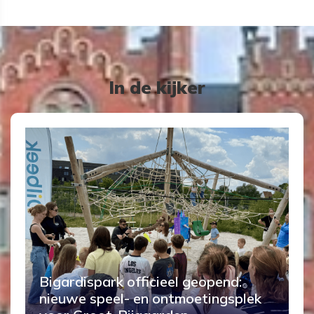
In de kijker
Bigardispark officieel geopend:
nieuwe speel- en ontmoetingsplek