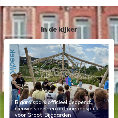
In de kijker
Bigardispark officieel geopend:
nieuwe speel- en ontmoetingsplek
voor Groot-Bijgaarden