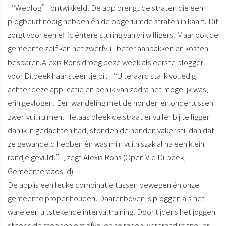
“Weplog” ontwikkeld. De app brengt de straten die een
plogbeurt nodig hebben én de opgeruimde straten in kaart. Dit
zorgt voor een efficiëntere sturing van vrijwilligers. Maar ook de
gemeente zelf kan het zwerfvuil beter aanpakken en kosten
besparen.Alexis Rons droeg deze week als eerste plogger
voor Dilbeek haar steentje bij. “Uiteraard sta ik volledig
achter deze applicatie en ben ik van zodra het mogelijk was,
erin gevlogen. Een wandeling met de honden en ondertussen
zwerfvuil ruimen. Helaas bleek de straat er vuiler bij te liggen
dan ik in gedachten had, stonden de honden vaker stil dan dat
ze gewandeld hebben én was mijn vuilniszak al na een klein
rondje gevuld.”, zegt Alexis Rons (Open Vld Dilbeek,
Gemeenteraadslid)
De app is een leuke combinatie tussen bewegen én onze
gemeente proper houden
. Daarenboven is ploggen als het
ware een uitstekende intervaltraining. Door tijdens het joggen
steeds de stoppen om afval op te rapen, verbrand je sneller