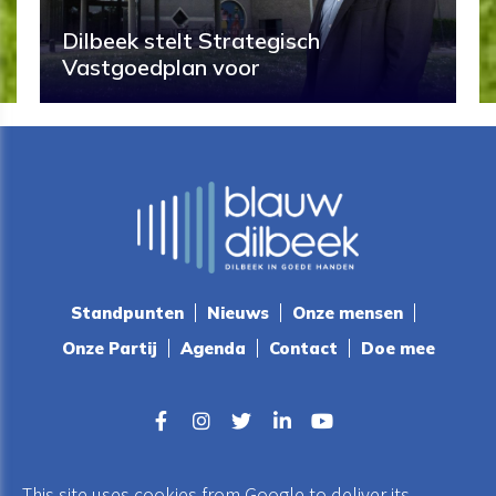
Dilbeek stelt Strategisch
Vastgoedplan voor
Standpunten
Nieuws
Onze mensen
Onze Partij
Agenda
Contact
Doe mee
blauwdilbeek@gmail.com
This site uses cookies from Google to deliver its