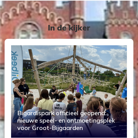
In de kijker
Bigardispark officieel geopend:
nieuwe speel- en ontmoetingsplek
voor Groot-Bijgaarden